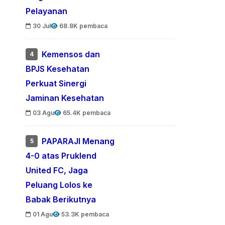
Pelayanan
30 Jul
68.8K pembaca
Kemensos dan
4
BPJS Kesehatan
Perkuat Sinergi
Jaminan Kesehatan
03 Agu
65.4K pembaca
PAPARAJI Menang
5
4-0 atas Pruklend
United FC, Jaga
Peluang Lolos ke
Babak Berikutnya
01 Agu
53.3K pembaca