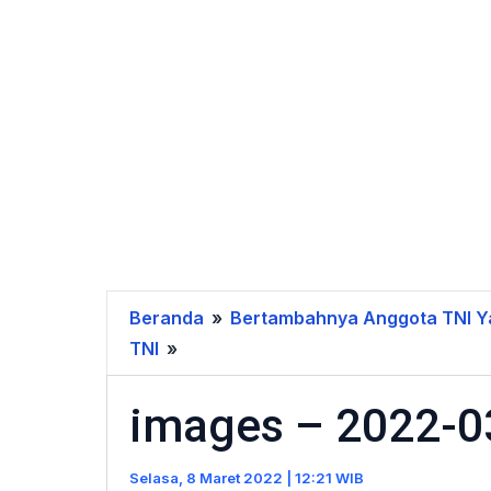
Beranda
»
Bertambahnya Anggota TNI Ya
TNI
»
images
-
images – 2022-
2022-
03-
08T122013.649
Selasa, 8 Maret 2022 | 12:21 WIB