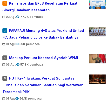
Kemensos dan BPJS Kesehatan Perkuat
2
Sinergi Jaminan Kesehatan
03 Agu
77.7K pembaca
PAPARAJI Menang 4-0 atas Pruklend United
3
FC, Jaga Peluang Lolos ke Babak Berikutnya
01 Agu
59K pembaca
Menkop Perkuat Koperasi Syariah WPMI
4
03 Agu
57.8K pembaca
HUT Ke-4 Iwakum, Perkuat Solidaritas
5
Jurnalis dan Serahkan Bantuan bagi Wartawan
Terdampak PHK
01 Agu
56.1K pembaca