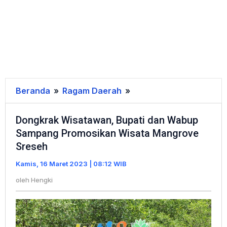
Beranda
»
Ragam Daerah
»
Dongkrak
Wisatawan,
Dongkrak Wisatawan, Bupati dan Wabup
Bupati
Sampang Promosikan Wisata Mangrove
dan
Sreseh
Wabup
Sampang
Kamis, 16 Maret 2023 | 08:12 WIB
Promosikan
oleh
Hengki
Wisata
Mangrove
Sreseh