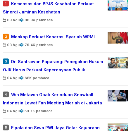
Kemensos dan BPJS Kesehatan Perkuat
1
Sinergi Jaminan Kesehatan
03 Agu
96.8K pembaca
Menkop Perkuat Koperasi Syariah WPMI
2
03 Agu
79.4K pembaca
Dr. Santrawan Paparang: Penegakan Hukum
3
OJK Harus Perkuat Kepercayaan Publik
04 Agu
68K pembaca
Win Metawin Obati Kerinduan Snowball
4
Indonesia Lewat Fan Meeting Meriah di Jakarta
04 Agu
59.7K pembaca
Elpala dan Siwo PWI Jaya Gelar Kejuaraan
5