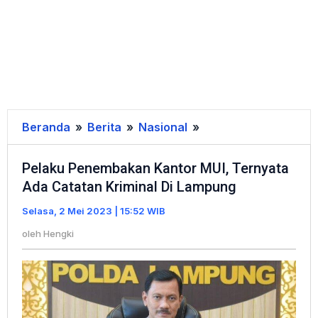
Beranda
»
Berita
»
Nasional
»
Pelaku
Penembakan
Pelaku Penembakan Kantor MUI, Ternyata
Kantor
Ada Catatan Kriminal Di Lampung
MUI,
Ternyata
Selasa, 2 Mei 2023 | 15:52 WIB
Ada
oleh
Hengki
Catatan
Kriminal
Di
Lampung