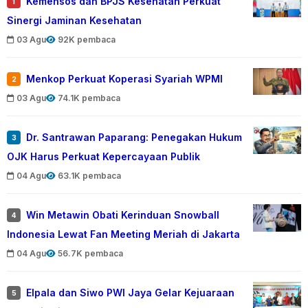
Kemensos dan BPJS Kesehatan Perkuat
1
Sinergi Jaminan Kesehatan
03 Agu
92K pembaca
Menkop Perkuat Koperasi Syariah WPMI
2
03 Agu
74.1K pembaca
Dr. Santrawan Paparang: Penegakan Hukum
3
OJK Harus Perkuat Kepercayaan Publik
04 Agu
63.1K pembaca
Win Metawin Obati Kerinduan Snowball
4
Indonesia Lewat Fan Meeting Meriah di Jakarta
04 Agu
56.7K pembaca
Elpala dan Siwo PWI Jaya Gelar Kejuaraan
5