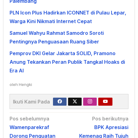
Palembang
PLN Icon Plus Hadirkan ICONNET di Pulau Lepar,
Warga Kini Nikmati Internet Cepat
Samuel Wahyu Rahmat Samodro Soroti
Pentingnya Penguasaan Ruang Siber
Pemprov DKI Gelar Jakarta SOLID, Pramono
Anung Tekankan Peran Publik Tangkal Hoaks di
Era AI
oleh
Hengki
Ikuti Kami Pada
Navigasi
Pos sebelumnya
Pos berikutnya
Wamenparekraf
BPK Apresiasi
pos
Dorong Penguatan
Kemenag Raih Tujuh