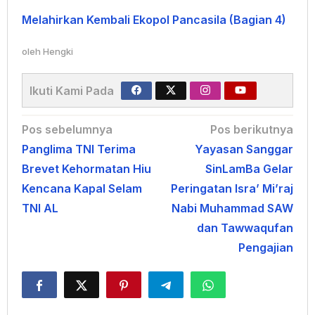
Melahirkan Kembali Ekopol Pancasila (Bagian 4)
oleh
Hengki
Ikuti Kami Pada
Navigasi
Pos sebelumnya
Pos berikutnya
Panglima TNI Terima
Yayasan Sanggar
pos
Brevet Kehormatan Hiu
SinLamBa Gelar
Kencana Kapal Selam
Peringatan Isra’ Mi’raj
TNI AL
Nabi Muhammad SAW
dan Tawwaqufan
Pengajian