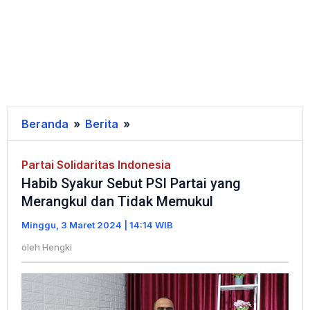
Beranda
»
Berita
»
Habib
Syakur
Sebut
Partai Solidaritas Indonesia
Habib Syakur Sebut PSI Partai yang
PSI
Merangkul dan Tidak Memukul
Partai
yang
Minggu, 3 Maret 2024 | 14:14 WIB
Merangkul
oleh
Hengki
dan
Tidak
Memukul