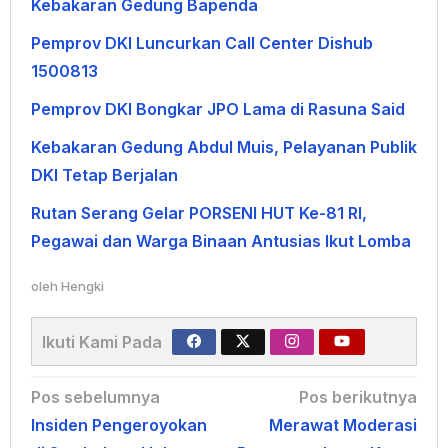
Kebakaran Gedung Bapenda
Pemprov DKI Luncurkan Call Center Dishub
1500813
Pemprov DKI Bongkar JPO Lama di Rasuna Said
Kebakaran Gedung Abdul Muis, Pelayanan Publik
DKI Tetap Berjalan
Rutan Serang Gelar PORSENI HUT Ke-81 RI,
Pegawai dan Warga Binaan Antusias Ikut Lomba
oleh
Hengki
Ikuti Kami Pada
Navigasi
Pos sebelumnya
Pos berikutnya
Insiden Pengeroyokan
Merawat Moderasi
pos