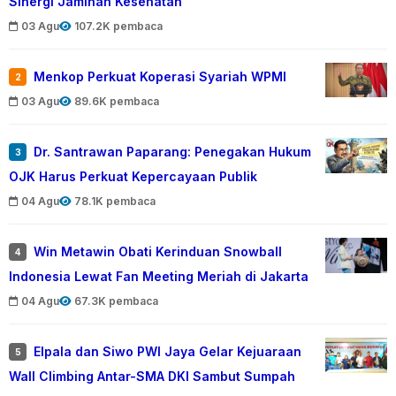
Sinergi Jaminan Kesehatan
03 Agu
107.2K pembaca
Menkop Perkuat Koperasi Syariah WPMI
2
03 Agu
89.6K pembaca
Dr. Santrawan Paparang: Penegakan Hukum
3
OJK Harus Perkuat Kepercayaan Publik
04 Agu
78.1K pembaca
Win Metawin Obati Kerinduan Snowball
4
Indonesia Lewat Fan Meeting Meriah di Jakarta
04 Agu
67.3K pembaca
Elpala dan Siwo PWI Jaya Gelar Kejuaraan
5
Wall Climbing Antar-SMA DKI Sambut Sumpah