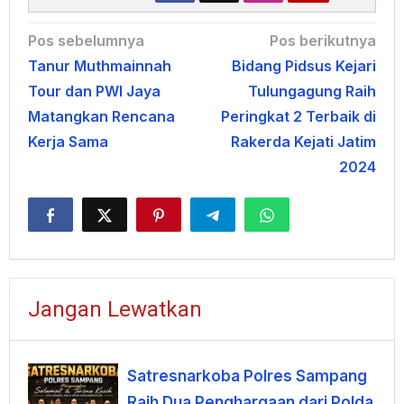
Navigasi
Pos sebelumnya
Pos berikutnya
Tanur Muthmainnah
Bidang Pidsus Kejari
pos
Tour dan PWI Jaya
Tulungagung Raih
Matangkan Rencana
Peringkat 2 Terbaik di
Kerja Sama
Rakerda Kejati Jatim
2024
Jangan Lewatkan
Satresnarkoba Polres Sampang
Raih Dua Penghargaan dari Polda