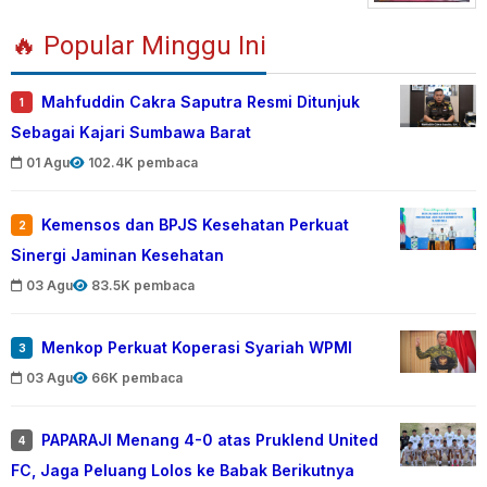
🔥 Popular Minggu Ini
Mahfuddin Cakra Saputra Resmi Ditunjuk
1
Sebagai Kajari Sumbawa Barat
01 Agu
102.4K pembaca
Kemensos dan BPJS Kesehatan Perkuat
2
Sinergi Jaminan Kesehatan
03 Agu
83.5K pembaca
Menkop Perkuat Koperasi Syariah WPMI
3
03 Agu
66K pembaca
PAPARAJI Menang 4-0 atas Pruklend United
4
FC, Jaga Peluang Lolos ke Babak Berikutnya