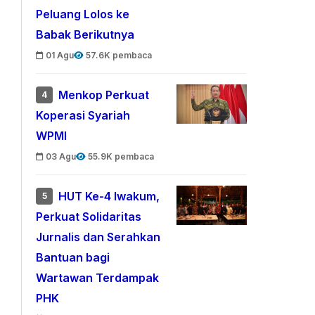
Peluang Lolos ke
Babak Berikutnya
01 Agu
57.6K pembaca
Menkop Perkuat
4
Koperasi Syariah
WPMI
03 Agu
55.9K pembaca
HUT Ke-4 Iwakum,
5
Perkuat Solidaritas
Jurnalis dan Serahkan
Bantuan bagi
Wartawan Terdampak
PHK