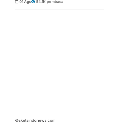
01 Agu
54.1K pembaca
©sketsindonews.com