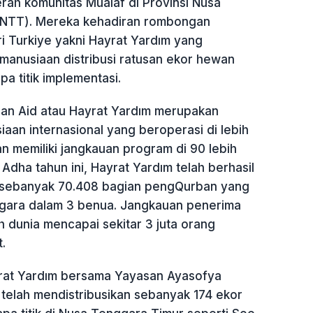
rah komunitas Mualaf di Provinsi Nusa
(NTT). Mereka kehadiran rombongan
i Turkiye yakni Hayrat Yardım yang
anusiaan distribusi ratusan ekor hewan
a titik implementasi.
ian Aid atau Hayrat Yardım merupakan
aan internasional yang beroperasi di lebih
n memiliki jangkauan program di 90 lebih
 Adha tahun ini, Hayrat Yardım telah berhasil
 sebanyak 70.408 bagian pengQurban yang
egara dalam 3 benua. Jangkauan penerima
h dunia mencapai sekitar 3 juta orang
.
yrat Yardım bersama Yayasan Ayasofya
 telah mendistribusikan sebanyak 174 ekor