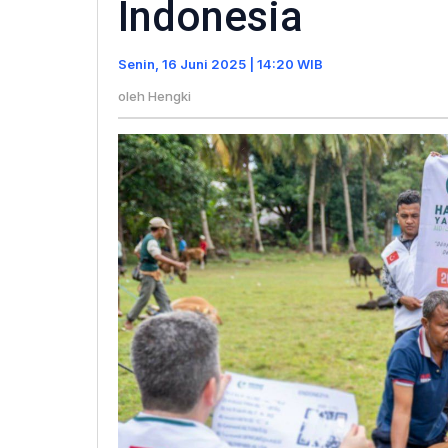
Indonesia
Ratusan
Ekor
Senin, 16 Juni 2025 | 14:20 WIB
Sapi
di
oleh
Hengki
Indonesia