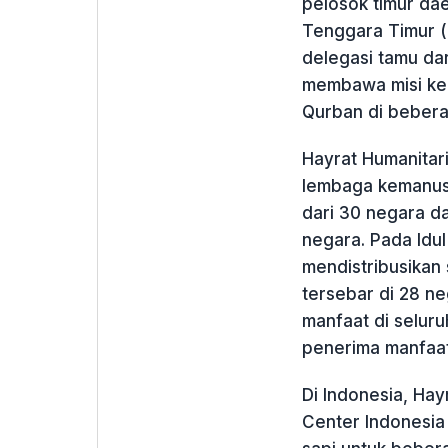
pelosok timur dae
Tenggara Timur 
delegasi tamu dar
membawa misi kem
Qurban di beberap
Hayrat Humanitar
lembaga kemanusi
dari 30 negara da
negara. Pada Idul
mendistribusikan
tersebar di 28 n
manfaat di seluru
penerima manfaat
Di Indonesia, Ha
Center Indonesia