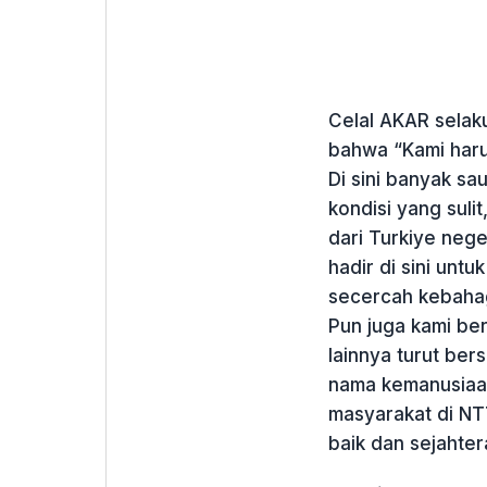
Celal AKAR selak
bahwa “Kami har
Di sini banyak sa
kondisi yang suli
dari Turkiye nege
hadir di sini unt
secercah kebahagi
Pun juga kami be
lainnya turut be
nama kemanusiaan
masyarakat di NT
baik dan sejahter