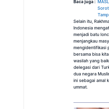
Baca juga :
MASL 
Sorot
Tamp
Selain itu, Rakhm
Indonesia mengat
menjadi batu lonc
menjangkau masya
mengidentifikasi
bersama bisa kita
wasilah yang baik
delegasi dari Tu
dua negara Musli
ini sebagai amal
ummat.