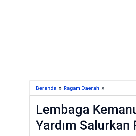
Beranda
»
Ragam Daerah
»
Lembaga
Kemanusiaa
Lembaga Kemanus
Turkiye,
Hayrat
Yardım Salurkan 
Yardım
Salurkan