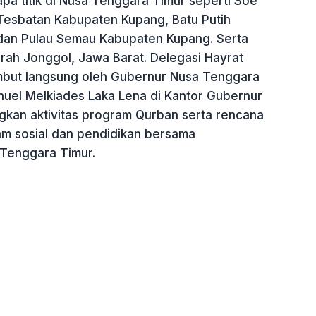
pa titik di Nusa Tenggara Timur seperti Soe
esbatan Kabupaten Kupang, Batu Putih
dan Pulau Semau Kabupaten Kupang. Serta
erah Jonggol, Jawa Barat. Delegasi Hayrat
mbut langsung oleh Gubernur Nusa Tenggara
uel Melkiades Laka Lena di Kantor Gubernur
kan aktivitas program Qurban serta rencana
am sosial dan pendidikan bersama
Tenggara Timur.