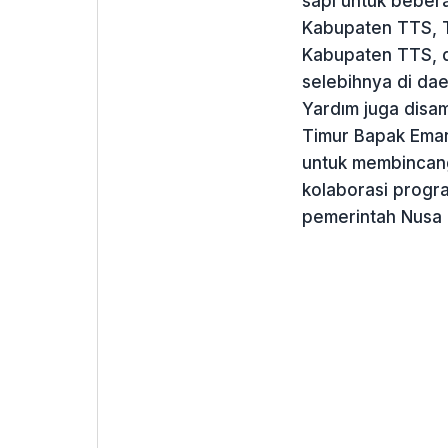
sapi untuk bebera
Kabupaten TTS, T
Kabupaten TTS, 
selebihnya di da
Yardım juga disa
Timur Bapak Eman
untuk membincang
kolaborasi progr
pemerintah Nusa 