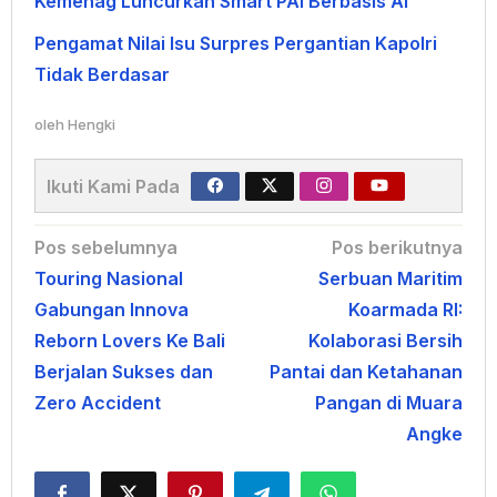
Kemenag Luncurkan Smart PAI Berbasis AI
Pengamat Nilai Isu Surpres Pergantian Kapolri
Tidak Berdasar
oleh
Hengki
Ikuti Kami Pada
Navigasi
Pos sebelumnya
Pos berikutnya
Touring Nasional
Serbuan Maritim
pos
Gabungan Innova
Koarmada RI:
Reborn Lovers Ke Bali
Kolaborasi Bersih
Berjalan Sukses dan
Pantai dan Ketahanan
Zero Accident
Pangan di Muara
Angke