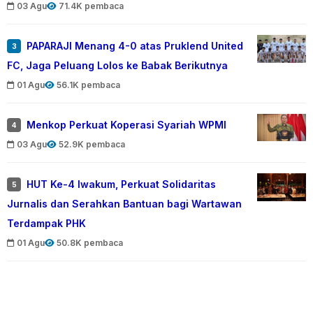
03 Agu
71.4K pembaca
PAPARAJI Menang 4-0 atas Pruklend United
3
FC, Jaga Peluang Lolos ke Babak Berikutnya
01 Agu
56.1K pembaca
Menkop Perkuat Koperasi Syariah WPMI
4
03 Agu
52.9K pembaca
HUT Ke-4 Iwakum, Perkuat Solidaritas
5
Jurnalis dan Serahkan Bantuan bagi Wartawan
Terdampak PHK
01 Agu
50.8K pembaca