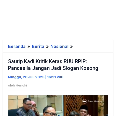
Beranda
»
Berita
»
Nasional
»
Saurip
Kadi
Saurip Kadi Kritik Keras RUU BPIP:
Kritik
Pancasila Jangan Jadi Slogan Kosong
Keras
RUU
Minggu, 20 Juli 2025 | 16:21 WIB
BPIP:
oleh
Hengki
Pancasila
Jangan
Jadi
Slogan