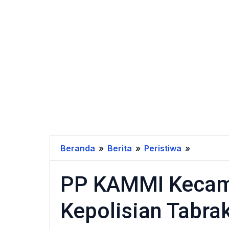
Beranda
»
Berita
»
Peristiwa
»
PP
KAMMI
PP KAMMI Kecam 
Kecam
Insiden
Kepolisian Tabra
Aparat
Kepolisia