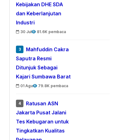
Kebijakan DHE SDA
dan Keberlanjutan
Industri
30 Jul
81.6K pembaca
Mahfuddin Cakra
3
Saputra Resmi
Ditunjuk Sebagai
Kajari Sumbawa Barat
01 Agu
79.8K pembaca
Ratusan ASN
4
Jakarta Pusat Jalani
Tes Kebugaran untuk
Tingkatkan Kualitas
Pelayanan