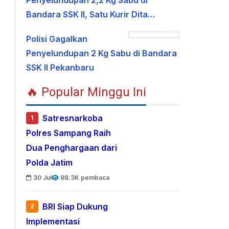
Penyelundupan 2,2 Kg Sabu di
Bandara SSK II, Satu Kurir Dita…
Polisi Gagalkan
Penyelundupan 2 Kg Sabu di Bandara
SSK II Pekanbaru
🔥 Popular Minggu Ini
Satresnarkoba
1
Polres Sampang Raih
Dua Penghargaan dari
Polda Jatim
30 Jul
88.3K pembaca
BRI Siap Dukung
2
Implementasi