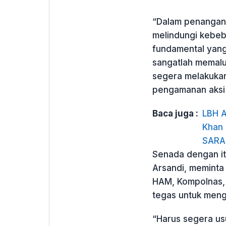
“Dalam penangana
melindungi kebeb
fundamental yang 
sangatlah memalu
segera melakukan
pengamanan aksi y
Baca juga :
LBH A
Khan 
SARA
Senada dengan it
Arsandi, memint
HAM, Kompolnas, 
tegas untuk mengu
“Harus segera usu