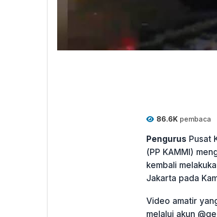
86.6K
pembaca
Pengurus
Pusat K
(PP KAMMI) menge
kembali melakukan
Jakarta pada Kami
Video amatir yang
melalui akun @ge