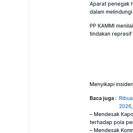
Aparat penegak h
dalam melindungi 
PP KAMMI menilai
tindakan represi
Menyikapi inside
Baca juga :
Ribua
2026,
– Mendesak Kapol
terhadap pola pe
– Mendesak Komn