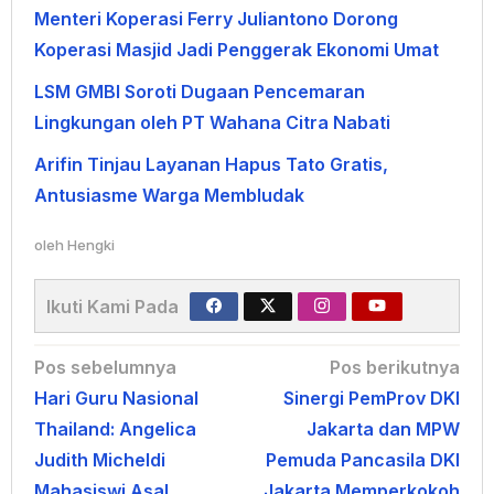
Menteri Koperasi Ferry Juliantono Dorong
Koperasi Masjid Jadi Penggerak Ekonomi Umat
LSM GMBI Soroti Dugaan Pencemaran
Lingkungan oleh PT Wahana Citra Nabati
Arifin Tinjau Layanan Hapus Tato Gratis,
Antusiasme Warga Membludak
oleh
Hengki
Ikuti Kami Pada
Navigasi
Pos sebelumnya
Pos berikutnya
Hari Guru Nasional
Sinergi PemProv DKI
pos
Thailand: Angelica
Jakarta dan MPW
Judith Micheldi
Pemuda Pancasila DKI
Mahasiswi Asal
Jakarta Memperkokoh