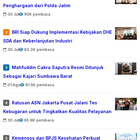
Penghargaan dari Polda Jatim
30 Jul
90K pembaca
BRI Siap Dukung Implementasi Kebijakan DHE
2
SDA dan Keberlanjutan Industri
30 Jul
83.2K pembaca
Mahfuddin Cakra Saputra Resmi Ditunjuk
3
Sebagai Kajari Sumbawa Barat
01 Agu
81.5K pembaca
Ratusan ASN Jakarta Pusat Jalani Tes
4
Kebugaran untuk Tingkatkan Kualitas Pelayanan
30 Jul
65.8K pembaca
Kemensos dan BPJS Kesehatan Perkuat
5