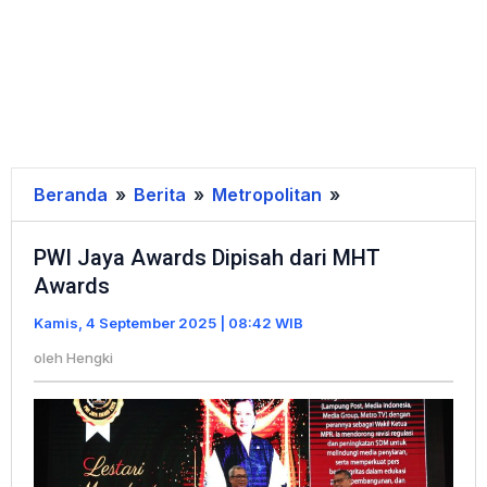
Beranda
»
Berita
»
Metropolitan
»
PWI
Jaya
PWI Jaya Awards Dipisah dari MHT
Awards
Awards
Dipisah
dari
Kamis, 4 September 2025 | 08:42 WIB
MHT
oleh
Hengki
Awards