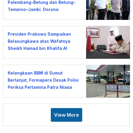
Palembang–Betung dan Betung–
Tempino–Jambi, Dorong
Percepatan JTTS
Presiden Prabowo Sampaikan
Belasungkawa atas Wafatnya
Sheikh Hamad bin Khalifa Al
Thani
Kelangkaan BBM di Sumut
Berlanjut, Formapera Desak Polisi
Periksa Pertamina Patra Niaga
Regional Sumbagut
View More