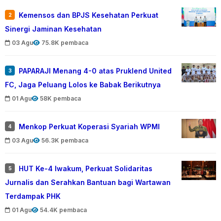
Kemensos dan BPJS Kesehatan Perkuat
2
Sinergi Jaminan Kesehatan
03 Agu
75.8K pembaca
PAPARAJI Menang 4-0 atas Pruklend United
3
FC, Jaga Peluang Lolos ke Babak Berikutnya
01 Agu
58K pembaca
Menkop Perkuat Koperasi Syariah WPMI
4
03 Agu
56.3K pembaca
HUT Ke-4 Iwakum, Perkuat Solidaritas
5
Jurnalis dan Serahkan Bantuan bagi Wartawan
Terdampak PHK
01 Agu
54.4K pembaca