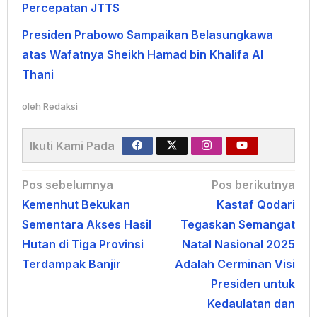
Percepatan JTTS
Presiden Prabowo Sampaikan Belasungkawa
atas Wafatnya Sheikh Hamad bin Khalifa Al
Thani
oleh
Redaksi
Ikuti Kami Pada
Navigasi
Pos sebelumnya
Pos berikutnya
Kemenhut Bekukan
Kastaf Qodari
pos
Sementara Akses Hasil
Tegaskan Semangat
Hutan di Tiga Provinsi
Natal Nasional 2025
Terdampak Banjir
Adalah Cerminan Visi
Presiden untuk
Kedaulatan dan