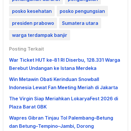
posko kesehatan
posko pengungsian
presiden prabowo
Sumatera utara
warga terdampak banjir
Posting Terkait
War Ticket HUT ke-81 RI Diserbu, 128.331 Warga
Berebut Undangan ke Istana Merdeka
Win Metawin Obati Kerinduan Snowball
Indonesia Lewat Fan Meeting Meriah di Jakarta
The Virgin Siap Meriahkan LokaryaFest 2026 di
Plaza Barat GBK
Wapres Gibran Tinjau Tol Palembang–Betung
dan Betung–Tempino–Jambi, Dorong