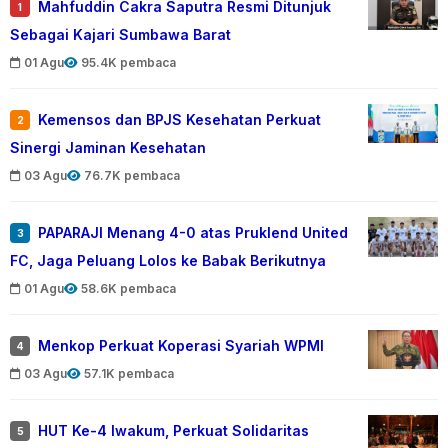
Mahfuddin Cakra Saputra Resmi Ditunjuk
1
Sebagai Kajari Sumbawa Barat
01 Agu
95.4K pembaca
Kemensos dan BPJS Kesehatan Perkuat
2
Sinergi Jaminan Kesehatan
03 Agu
76.7K pembaca
PAPARAJI Menang 4-0 atas Pruklend United
3
FC, Jaga Peluang Lolos ke Babak Berikutnya
01 Agu
58.6K pembaca
Menkop Perkuat Koperasi Syariah WPMI
4
03 Agu
57.1K pembaca
HUT Ke-4 Iwakum, Perkuat Solidaritas
5