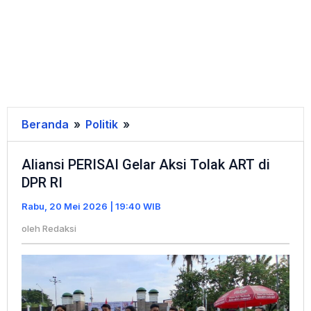
Beranda
»
Politik
»
Aliansi
PERISAI
Aliansi PERISAI Gelar Aksi Tolak ART di
Gelar
DPR RI
Aksi
Tolak
Rabu, 20 Mei 2026 | 19:40 WIB
ART
oleh
Redaksi
di
DPR
RI