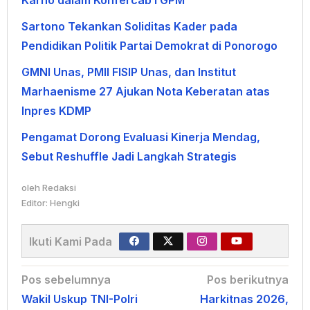
Sartono Tekankan Soliditas Kader pada
Pendidikan Politik Partai Demokrat di Ponorogo
GMNI Unas, PMII FISIP Unas, dan Institut
Marhaenisme 27 Ajukan Nota Keberatan atas
Inpres KDMP
Pengamat Dorong Evaluasi Kinerja Mendag,
Sebut Reshuffle Jadi Langkah Strategis
oleh
Redaksi
Editor: Hengki
Ikuti Kami Pada
Navigasi
Pos sebelumnya
Pos berikutnya
Wakil Uskup TNI-Polri
Harkitnas 2026,
pos