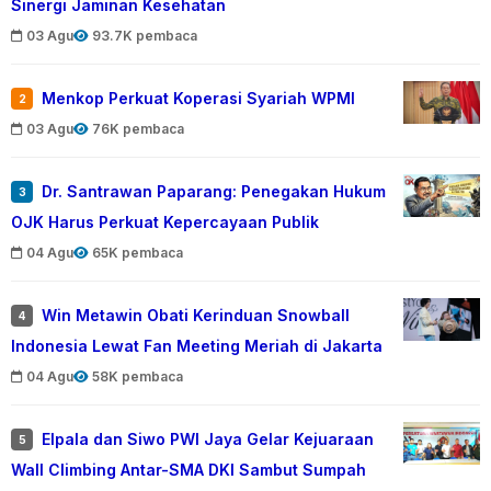
Sinergi Jaminan Kesehatan
03 Agu
93.7K pembaca
Menkop Perkuat Koperasi Syariah WPMI
2
03 Agu
76K pembaca
Dr. Santrawan Paparang: Penegakan Hukum
3
OJK Harus Perkuat Kepercayaan Publik
04 Agu
65K pembaca
Win Metawin Obati Kerinduan Snowball
4
Indonesia Lewat Fan Meeting Meriah di Jakarta
04 Agu
58K pembaca
Elpala dan Siwo PWI Jaya Gelar Kejuaraan
5
Wall Climbing Antar-SMA DKI Sambut Sumpah