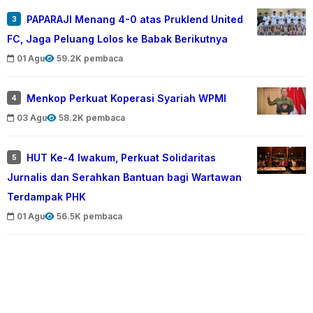
PAPARAJI Menang 4-0 atas Pruklend United
3
FC, Jaga Peluang Lolos ke Babak Berikutnya
01 Agu
59.2K pembaca
Menkop Perkuat Koperasi Syariah WPMI
4
03 Agu
58.2K pembaca
HUT Ke-4 Iwakum, Perkuat Solidaritas
5
Jurnalis dan Serahkan Bantuan bagi Wartawan
Terdampak PHK
01 Agu
56.5K pembaca