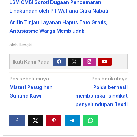
LSM GMBI Soroti Dugaan Pencemaran
Lingkungan oleh PT Wahana Citra Nabati
Arifin Tinjau Layanan Hapus Tato Gratis,
Antusiasme Warga Membludak
oleh
Hengki
Ikuti Kami Pada
Navigasi
Pos sebelumnya
Pos berikutnya
Misteri Pesugihan
Polda berhasil
pos
Gunung Kawi
membongkar sindikat
penyelundupan Textil