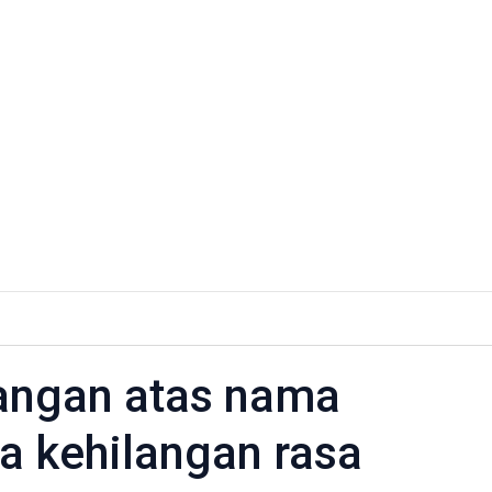
a
ng:
Jangan atas nama
an
 kehilangan rasa
angunan