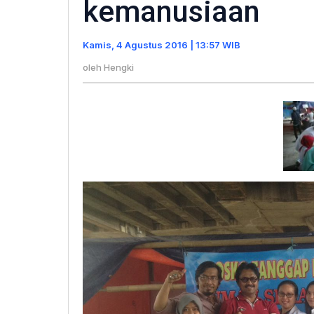
kemanusiaan
kita
kehil
Kamis, 4 Agustus 2016 | 13:57 WIB
rasa
kema
oleh
Hengki