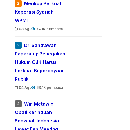
Menkop Perkuat
2
Koperasi Syariah
WPMI
03 Agu
74.1K pembaca
Dr. Santrawan
3
Paparang: Penegakan
Hukum OJK Harus
Perkuat Kepercayaan
Publik
04 Agu
63.1K pembaca
Win Metawin
4
Obati Kerinduan
Snowball Indonesia
Lewat Fan Meeting