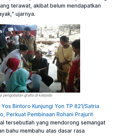
rang terawat, akibat belum mendapatkan
yak,” ujarnya.
 pengobatan gratis di kalijodo
Yos Bintoro Kunjungi Yon TP 821/Satria
o, Perkuat Pembinaan Rohani Prajurit
al tersebutlah yang mendorong semangat
an bahu membahu atas dasar rasa