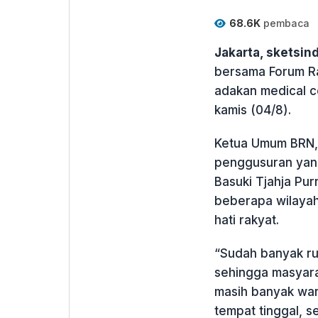
68.6K
pembaca
Jakarta, sketsi
bersama Forum Ra
adakan medical c
kamis (04/8).
Ketua Umum BRN,
penggusuran yang
Basuki Tjahja Pur
beberapa wilayah
hati rakyat.
“Sudah banyak ru
sehingga masyara
masih banyak war
tempat tinggal, s