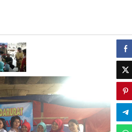
angan
nusiaan