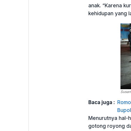
anak. “Karena ku
kehidupan yang la
Susana
Baca juga :
Romo 
Bupol
Menurutnya hal-h
gotong royong d