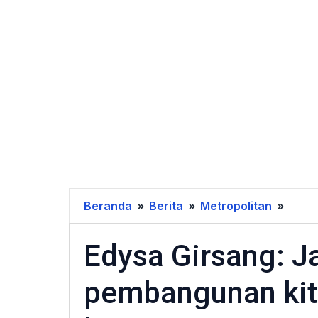
Beranda
»
Berita
»
Metropolitan
»
Edys
Girsa
Edysa Girsang: 
Jang
atas
pembangunan kita
nama
pemb