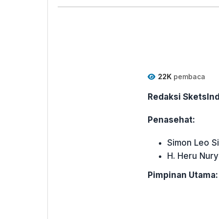
22K
pembaca
Redaksi SketsI
Penasehat:
Simon Leo S
H. Heru Nur
Pimpinan Utama: