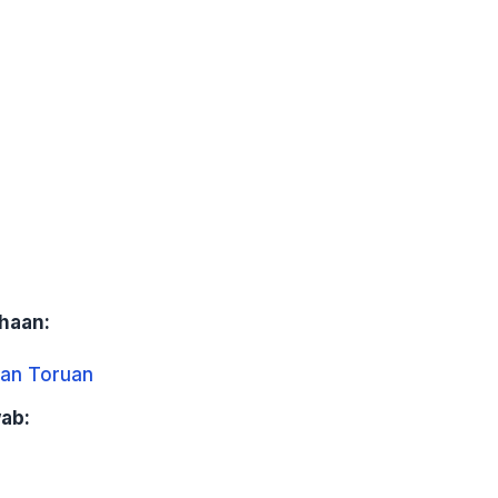
n
haan:
an Toruan
ab:
n