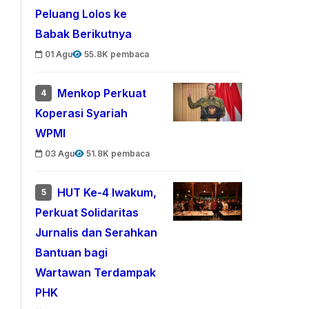
Peluang Lolos ke
Babak Berikutnya
01 Agu
55.8K pembaca
Menkop Perkuat
4
Koperasi Syariah
WPMI
03 Agu
51.8K pembaca
HUT Ke-4 Iwakum,
5
Perkuat Solidaritas
Jurnalis dan Serahkan
Bantuan bagi
Wartawan Terdampak
PHK