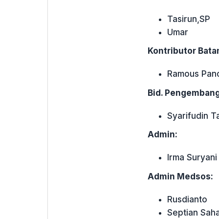
Tasirun,SP
Umar
Kontributor Bata
Ramous Pan
Bid. Pengembang
Syarifudin T
Admin:
Irma Suryani
Admin Medsos:
Rusdianto
Septian Sah