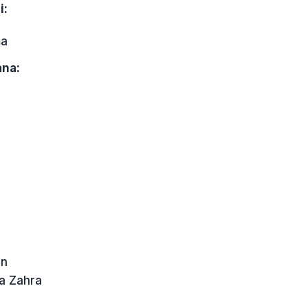
i:
ma
ana:
an
a Zahra