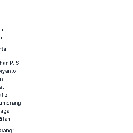
ul
o
ta:
han P. S
iyanto
an
at
afiz
tumorang
naga
ifan
alang: