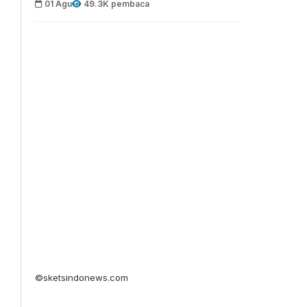
01 Agu
49.3K pembaca
©sketsindonews.com