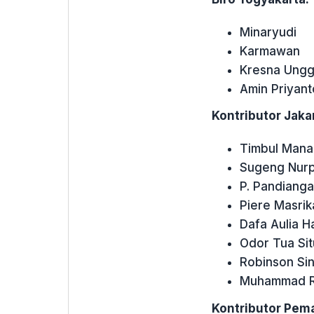
Minaryudi
Karmawan
Kresna Ungg
Amin Priyant
Kontributor Jakar
Timbul Mana
Sugeng Nurp
P. Pandiang
Piere Masrik
Dafa Aulia H
Odor Tua Si
Robinson Si
Muhammad R
Kontributor Pem