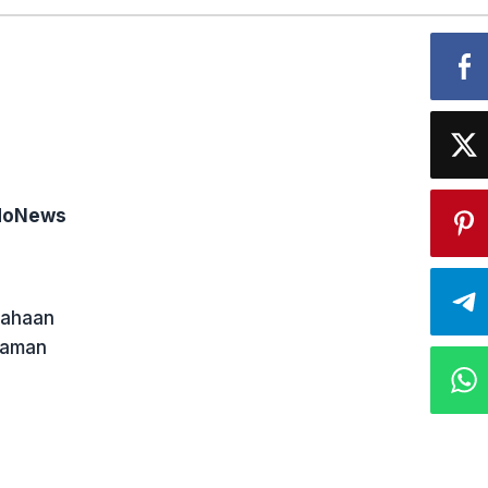
ndoNews
iahaan
yaman