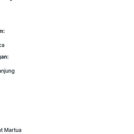
m:
ca
an:
anjung
at Martua