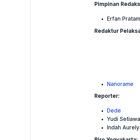
Pimpinan Redaks
Erfan Prata
Redaktur Pelaks
Nanorame
Reporter:
Dede
Yudi Setiaw
Indah Aurely
Biro Yogyakarta: