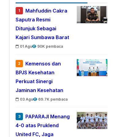
Mahfuddin Cakra
1
Saputra Resmi
Ditunjuk Sebagai
Kajari Sumbawa Barat
01 Agu
90K pembaca
Kemensos dan
2
BPJS Kesehatan
Perkuat Sinergi
Jaminan Kesehatan
03 Agu
69.7K pembaca
PAPARAJI Menang
3
4-0 atas Pruklend
United FC, Jaga