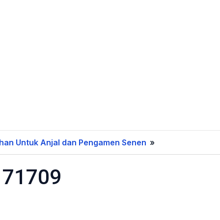
adhan Untuk Anjal dan Pengamen Senen
»
IMG_20170617_1
171709