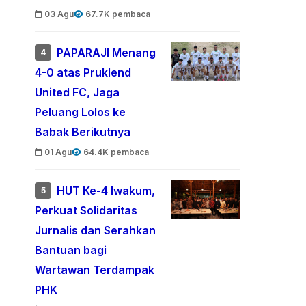
03 Agu
67.7K pembaca
PAPARAJI Menang
4
4-0 atas Pruklend
United FC, Jaga
Peluang Lolos ke
Babak Berikutnya
01 Agu
64.4K pembaca
HUT Ke-4 Iwakum,
5
Perkuat Solidaritas
Jurnalis dan Serahkan
Bantuan bagi
Wartawan Terdampak
PHK