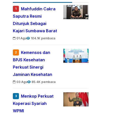
Mahfuddin Cakra
1
Saputra Resmi
Ditunjuk Sebagai
Kajari Sumbawa Barat
01 Agu
104.1K pembaca
Kemensos dan
2
BPJS Kesehatan
Perkuat Sinergi
Jaminan Kesehatan
03 Agu
85.4K pembaca
Menkop Perkuat
3
Koperasi Syariah
WPMI