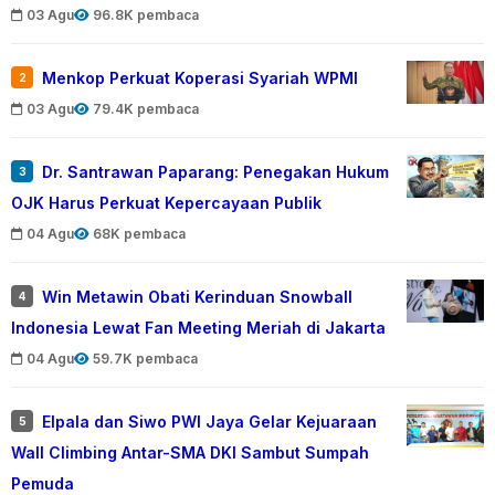
03 Agu
96.8K pembaca
Menkop Perkuat Koperasi Syariah WPMI
2
03 Agu
79.4K pembaca
Dr. Santrawan Paparang: Penegakan Hukum
3
OJK Harus Perkuat Kepercayaan Publik
04 Agu
68K pembaca
Win Metawin Obati Kerinduan Snowball
4
Indonesia Lewat Fan Meeting Meriah di Jakarta
04 Agu
59.7K pembaca
Elpala dan Siwo PWI Jaya Gelar Kejuaraan
5
Wall Climbing Antar-SMA DKI Sambut Sumpah
Pemuda