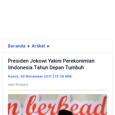
Beranda
»
Artikel
»
Presiden
Jokowi
Presiden Jokowi Yakini Perekonimian
Yakini
Imdonesia Tahun Depan Tumbuh
Perekonimian
Imdonesia
Kamis, 30 November 2017 | 13:39 WIB
Tahun
oleh
Redaksi
Depan
Tumbuh