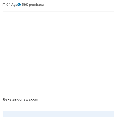
04 Agu
59K pembaca
©sketsindonews.com