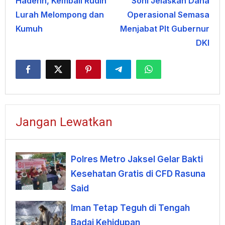
Hadehh, Kembali Rudin
Soni Jelaskan Dana
pos
Lurah Melompong dan
Operasional Semasa
Kumuh
Menjabat Plt Gubernur
DKI
Jangan Lewatkan
Polres Metro Jaksel Gelar Bakti
Kesehatan Gratis di CFD Rasuna
Said
Iman Tetap Teguh di Tengah
Badai Kehidupan