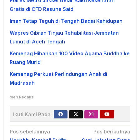
Polres Metro Jaksel Gelar Bakti Kesehatan
Gratis di CFD Rasuna Said
Iman Tetap Teguh di Tengah Badai Kehidupan
Wapres Gibran Tinjau Rehabilitasi Jembatan
Lumut di Aceh Tengah
Kemenag Hibahkan 100 Video Agama Buddha ke
Ruang Murid
Kemenag Perkuat Perlindungan Anak di
Madrasah
oleh
Redaksi
Ikuti Kami Pada
Navigasi
Pos sebelumnya
Pos berikutnya