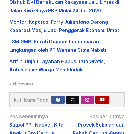
Dishub DKI Berlakukan Rekayasa Lalu Lintas di
Jalan Kiwi–Raya PKP Mulai 24 Juli 2026
Menteri Koperasi Ferry Juliantono Dorong
Koperasi Masjid Jadi Penggerak Ekonomi Umat
LSM GMBI Soroti Dugaan Pencemaran
Lingkungan oleh PT Wahana Citra Nabati
Arifin Tinjau Layanan Hapus Tato Gratis,
Antusiasme Warga Membludak
oleh
Redaksi
Ikuti Kami Pada
Navigasi
Pos sebelumnya
Pos berikutnya
Satpol PP : Ngeyel, Kita
Proyek Sekolah dan
pos
Angkut Bro Kardus
Rehab Gedung Kantor