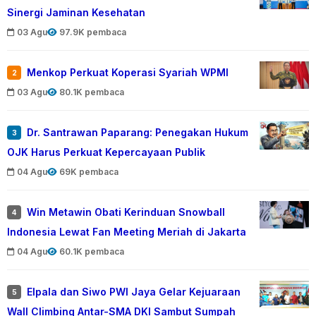
Sinergi Jaminan Kesehatan
03 Agu
97.9K pembaca
Menkop Perkuat Koperasi Syariah WPMI
2
03 Agu
80.1K pembaca
Dr. Santrawan Paparang: Penegakan Hukum
3
OJK Harus Perkuat Kepercayaan Publik
04 Agu
69K pembaca
Win Metawin Obati Kerinduan Snowball
4
Indonesia Lewat Fan Meeting Meriah di Jakarta
04 Agu
60.1K pembaca
Elpala dan Siwo PWI Jaya Gelar Kejuaraan
5
Wall Climbing Antar-SMA DKI Sambut Sumpah