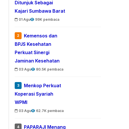
Ditunjuk Sebagai
Kajari Sumbawa Barat
01 Agu
99K pembaca
Kemensos dan
2
BPJS Kesehatan
Perkuat Sinergi
Jaminan Kesehatan
03 Agu
80.5K pembaca
Menkop Perkuat
3
Koperasi Syariah
WPMI
03 Agu
62.7K pembaca
PAPARAJI Menang
4