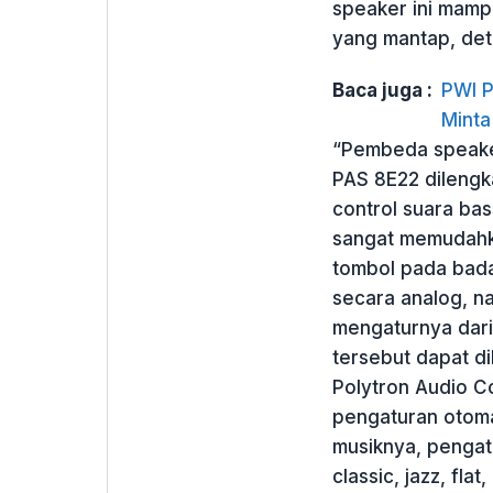
speaker ini mamp
yang mantap, deta
Baca juga :
PWI P
Minta
“Pembeda speaker
PAS 8E22 dilengk
control suara bas
sangat memudahka
tombol pada bada
secara analog, n
mengaturnya dari 
tersebut dapat di
Polytron Audio Co
pengaturan otoma
musiknya, pengatu
classic, jazz, fla