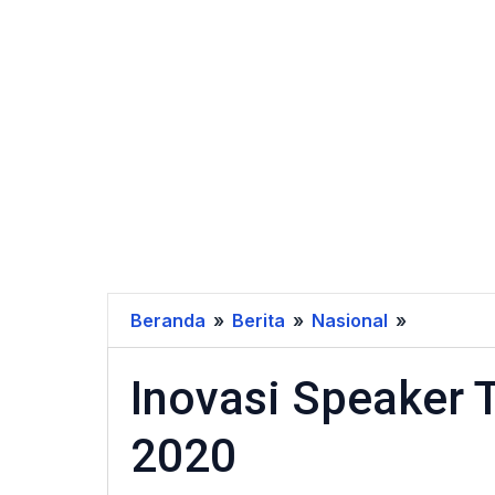
Beranda
»
Berita
»
Nasional
»
Inovasi
Speaker
Inovasi Speaker T
Terbaru
di
2020
Akhir
Tahun