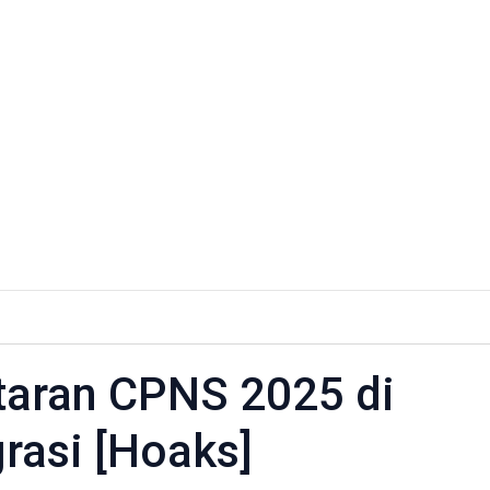
ftaran CPNS 2025 di
ran
rasi [Hoaks]