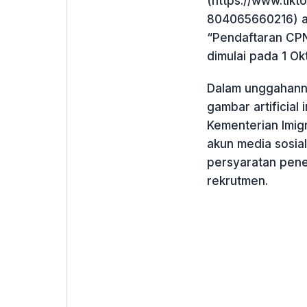
(https://www.tik
804065660216) a
“Pendaftaran CPN
dimulai pada 1 O
Dalam unggahann
gambar artificial
Kementerian Imig
akun media sosial
persyaratan pen
rekrutmen.