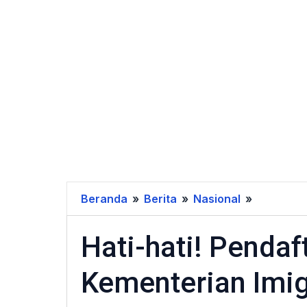
Beranda
»
Berita
»
Nasional
»
Hati-
hati!
Hati-hati! Penda
Pendafta
CPNS
Kementerian Imig
2025
di