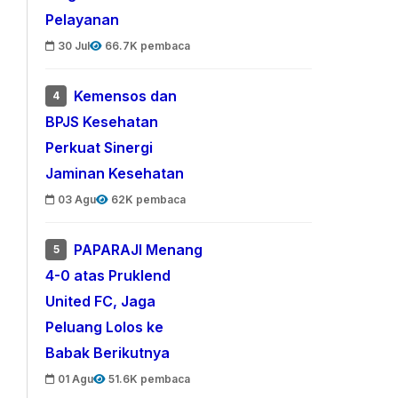
Pelayanan
30 Jul
66.7K pembaca
Kemensos dan
4
BPJS Kesehatan
Perkuat Sinergi
Jaminan Kesehatan
03 Agu
62K pembaca
PAPARAJI Menang
5
4-0 atas Pruklend
United FC, Jaga
Peluang Lolos ke
Babak Berikutnya
01 Agu
51.6K pembaca