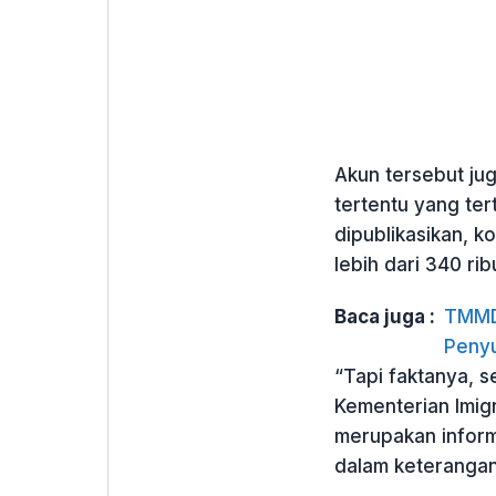
Akun tersebut ju
tertentu yang tert
dipublikasikan, 
lebih dari 340 rib
Baca juga :
TMMD 
Penyu
“Tapi faktanya, 
Kementerian Imig
merupakan inform
dalam keterangan 