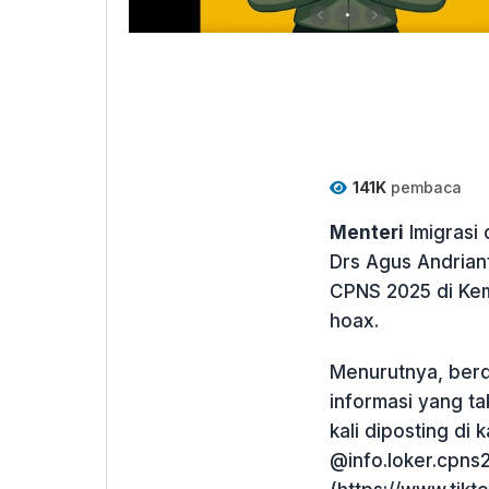
141K
pembaca
Menteri
Imigrasi 
Drs Agus Andrian
CPNS 2025 di Keme
hoax.
Menurutnya, berd
informasi yang t
kali diposting di
@info.loker.cpns