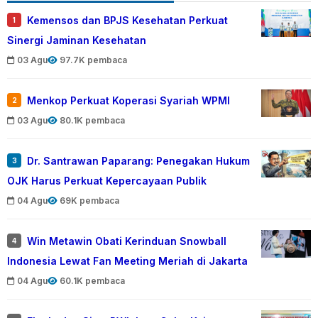
Kemensos dan BPJS Kesehatan Perkuat
1
Sinergi Jaminan Kesehatan
03 Agu
97.7K pembaca
Menkop Perkuat Koperasi Syariah WPMI
2
03 Agu
80.1K pembaca
Dr. Santrawan Paparang: Penegakan Hukum
3
OJK Harus Perkuat Kepercayaan Publik
04 Agu
69K pembaca
Win Metawin Obati Kerinduan Snowball
4
Indonesia Lewat Fan Meeting Meriah di Jakarta
04 Agu
60.1K pembaca