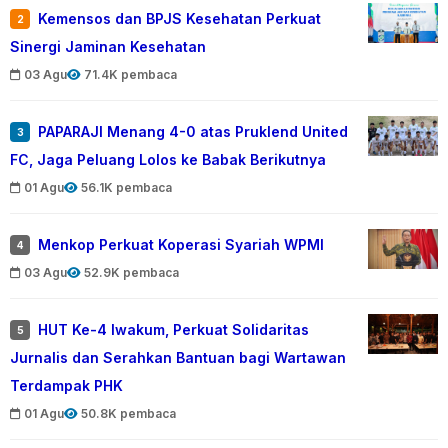
Kemensos dan BPJS Kesehatan Perkuat
2
Sinergi Jaminan Kesehatan
03 Agu
71.4K pembaca
PAPARAJI Menang 4-0 atas Pruklend United
3
FC, Jaga Peluang Lolos ke Babak Berikutnya
01 Agu
56.1K pembaca
Menkop Perkuat Koperasi Syariah WPMI
4
03 Agu
52.9K pembaca
HUT Ke-4 Iwakum, Perkuat Solidaritas
5
Jurnalis dan Serahkan Bantuan bagi Wartawan
Terdampak PHK
01 Agu
50.8K pembaca