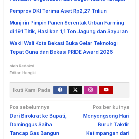
Pemprov DKI Terima Aset Rp2,27 Triliun
Munjirin Pimpin Panen Serentak Urban Farming
di 191 Titik, Hasilkan 1,1 Ton Jagung dan Sayuran
Wakil Wali Kota Bekasi Buka Gelar Teknologi
Tepat Guna dan Bekasi PRIDE Award 2026
oleh
Redaksi
Editor: Hengki
Ikuti Kami Pada
Navigasi
Pos sebelumnya
Pos berikutnya
Dari Birokrat ke Bupati,
Menyongsong Hari
pos
Dominggus Saiba
Buruh Takdir
Tancap Gas Bangun
Ketimpangan dari