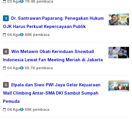
03 Agu
79.4K pembaca
Dr. Santrawan Paparang: Penegakan Hukum
3
OJK Harus Perkuat Kepercayaan Publik
04 Agu
68K pembaca
Win Metawin Obati Kerinduan Snowball
4
Indonesia Lewat Fan Meeting Meriah di Jakarta
04 Agu
59.7K pembaca
Elpala dan Siwo PWI Jaya Gelar Kejuaraan
5
Wall Climbing Antar-SMA DKI Sambut Sumpah
Pemuda
04 Agu
59K pembaca