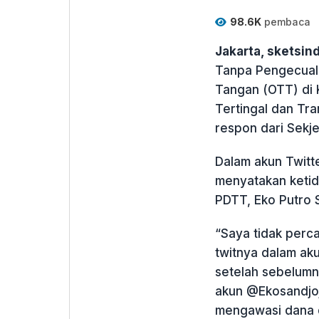
98.6K
pembaca
Jakarta, sketsi
Tanpa Pengecual
Tangan (OTT) di
Tertingal dan Tr
respon dari Sekj
Dalam akun Twitt
menyatakan keti
PDTT, Eko Putro 
“Saya tidak perc
twitnya dalam ak
setelah sebelumn
akun @Ekosandjoj
mengawasi dana 