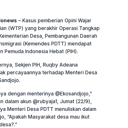
ndonews
– Kasus pemberian Opini Wajar
ian (WTP) yang berakhir Operasi Tangkap
 Kementerian Desa, Pembangunan Daerah
ansmigrasi (Kemendes PDTT) mendapat
en Pemuda Indonesia Hebat (PIH).
ernya, Sekjen PIH, Ruqby Adeana
dak percayaannya terhadap Menteri Desa
Sandjojo.
aya dengan menterinya @Ekosandjojo,”
un dalam akun @rubyaja1, Jumat (22/9),
ya Menteri Desa PDTT menuliskan dalam
o, “Apakah Masyarakat desa mau ikut
desa?.”