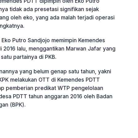
 Kemendes PDTT dipimpin oleh Eko Putro
nya tidak ada presetasi signifikan sejak
ng oleh eko, yang ada malah terjadi operasi
ingkatnya.
i, Eko Putro Sandjojo memimpin Kemendes
li 2016 lalu, menggantikan Marwan Jafar yang
satu partainya di PKB.
annya yang belum genap satu tahun, yakni
, KPK melakukan OTT di Kemendes PDTT
ap pemberian predikat WTP pengelolaan
esa PDTT tahun anggaran 2016 oleh Badan
gan (BPK).