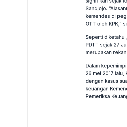
signifikan sejak
Sandjojo. “Alasan
kemendes di pega
OTT oleh KPK,” s
Seperti diketahu
PDTT sejak 27 Ju
merupakan rekan 
Dalam kepemimpin
26 mei 2017 lalu
dengan kasus su
keuangan Kemend
Pemeriksa Keuan