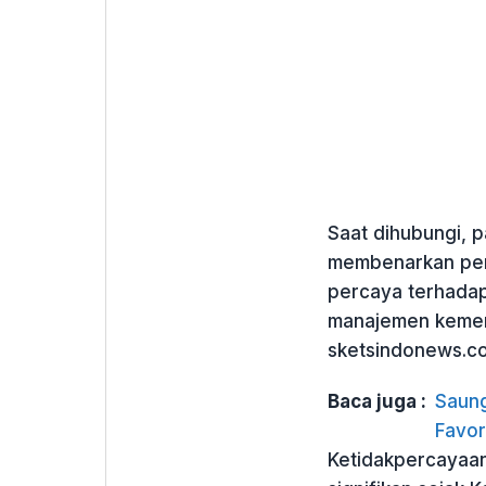
Saat dihubungi, 
membenarkan pern
percaya terhadap
manajemen kemen
sketsindonews.co
Baca juga :
Saung
Favor
Ketidakpercayaan 