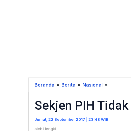
Beranda
»
Berita
»
Nasional
»
Sekjen
PIH
Sekjen PIH Tidak
Tidak
Percaya
Menteri
Jumat, 22 September 2017 | 23:48 WIB
Desa
oleh
Hengki