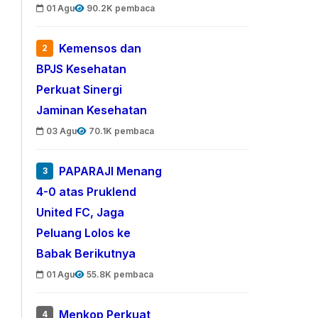
01 Agu
90.2K pembaca
Kemensos dan
2
BPJS Kesehatan
Perkuat Sinergi
Jaminan Kesehatan
03 Agu
70.1K pembaca
PAPARAJI Menang
3
4-0 atas Pruklend
United FC, Jaga
Peluang Lolos ke
Babak Berikutnya
01 Agu
55.8K pembaca
Menkop Perkuat
4