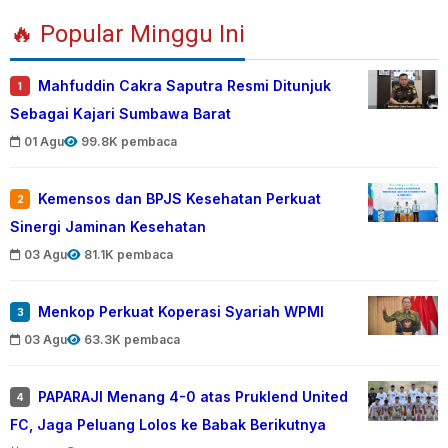
🔥 Popular Minggu Ini
Mahfuddin Cakra Saputra Resmi Ditunjuk
1
Sebagai Kajari Sumbawa Barat
01 Agu
99.8K pembaca
Kemensos dan BPJS Kesehatan Perkuat
2
Sinergi Jaminan Kesehatan
03 Agu
81.1K pembaca
Menkop Perkuat Koperasi Syariah WPMI
3
03 Agu
63.3K pembaca
PAPARAJI Menang 4-0 atas Pruklend United
4
FC, Jaga Peluang Lolos ke Babak Berikutnya