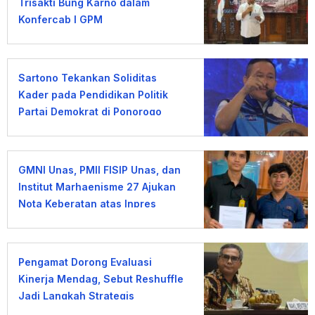
Trisakti Bung Karno dalam
Konfercab I GPM
Sartono Tekankan Soliditas
Kader pada Pendidikan Politik
Partai Demokrat di Ponorogo
GMNI Unas, PMII FISIP Unas, dan
Institut Marhaenisme 27 Ajukan
Nota Keberatan atas Inpres
KDMP
Pengamat Dorong Evaluasi
Kinerja Mendag, Sebut Reshuffle
Jadi Langkah Strategis