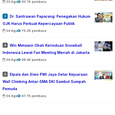
03 Agu
90.7K pembaca
Dr. Santrawan Paparang: Penegakan Hukum
3
OJK Harus Perkuat Kepercayaan Publik
04 Agu
79.2K pembaca
Win Metawin Obati Kerinduan Snowball
4
Indonesia Lewat Fan Meeting Meriah di Jakarta
04 Agu
68.4K pembaca
Elpala dan Siwo PWI Jaya Gelar Kejuaraan
5
Wall Climbing Antar-SMA DKI Sambut Sumpah
Pemuda
04 Agu
67.7K pembaca