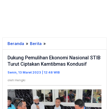
Beranda
»
Berita
»
Dukung
Pemulihan
Dukung Pemulihan Ekonomi Nasional STIB
Ekonomi
Turut Ciptakan Kamtibmas Kondusif
Nasional
STIB
Senin, 13 Maret 2023 | 12:48 WIB
Turut
oleh
Hengki
Ciptakan
Kamtibmas
Kondusif