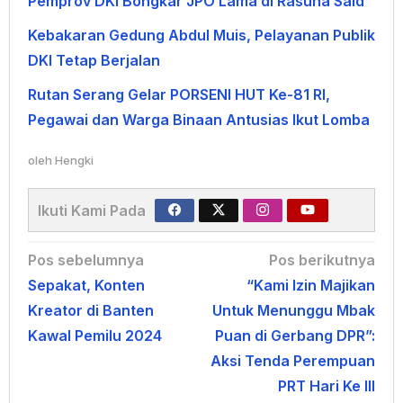
Pemprov DKI Bongkar JPO Lama di Rasuna Said
Kebakaran Gedung Abdul Muis, Pelayanan Publik
DKI Tetap Berjalan
Rutan Serang Gelar PORSENI HUT Ke-81 RI,
Pegawai dan Warga Binaan Antusias Ikut Lomba
oleh
Hengki
Ikuti Kami Pada
Navigasi
Pos sebelumnya
Pos berikutnya
Sepakat, Konten
“Kami Izin Majikan
pos
Kreator di Banten
Untuk Menunggu Mbak
Kawal Pemilu 2024
Puan di Gerbang DPR”:
Aksi Tenda Perempuan
PRT Hari Ke III