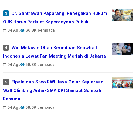
Dr. Santrawan Paparang: Penegakan Hukum
3
OJK Harus Perkuat Kepercayaan Publik
04 Agu
66.9K pembaca
Win Metawin Obati Kerinduan Snowball
4
Indonesia Lewat Fan Meeting Meriah di Jakarta
04 Agu
59.3K pembaca
Elpala dan Siwo PWI Jaya Gelar Kejuaraan
5
Wall Climbing Antar-SMA DKI Sambut Sumpah
Pemuda
04 Agu
58.6K pembaca