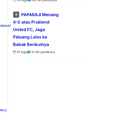
03 Agu
62.4K pembaca
PAPARAJI Menang
5
4-0 atas Pruklend
United FC, Jaga
Peluang Lolos ke
Babak Berikutnya
01 Agu
51.6K pembaca