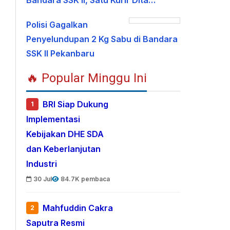
Bandara SSK II, Satu Kurir Dita…
Polisi Gagalkan
Penyelundupan 2 Kg Sabu di Bandara
SSK II Pekanbaru
🔥 Popular Minggu Ini
BRI Siap Dukung
1
Implementasi
Kebijakan DHE SDA
dan Keberlanjutan
Industri
30 Jul
84.7K pembaca
Mahfuddin Cakra
2
Saputra Resmi