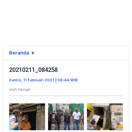
Beranda
»
20210211_084258
20210211_084258
Kamis, 11 Februari 2021 | 08:44 WIB
oleh
Hengki