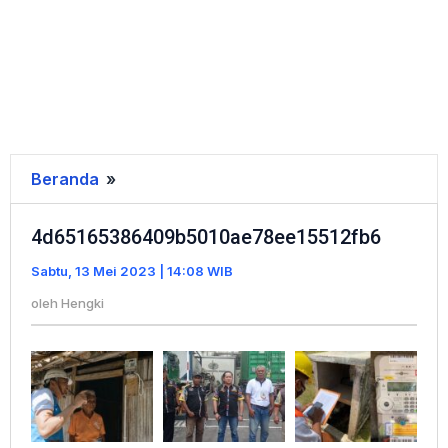
Beranda
»
4d65165386409b5010ae78ee15512fb6
4d65165386409b5010ae78ee15512fb6
Sabtu, 13 Mei 2023 | 14:08 WIB
oleh
Hengki