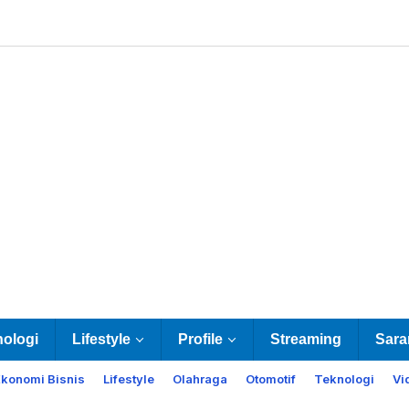
nologi
Lifestyle
Profile
Streaming
Sara
Ekonomi Bisnis
Lifestyle
Olahraga
Otomotif
Teknologi
Vi