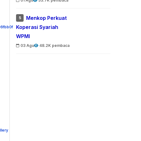
01 Agu
53.7K pembaca
Menkop Perkuat
5
Koperasi Syariah
WPMI
03 Agu
48.2K pembaca