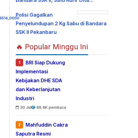
Bandara SSK II, Satu Kurir Dita…
Polisi Gagalkan
Penyelundupan 2 Kg Sabu di Bandara
SSK II Pekanbaru
🔥 Popular Minggu Ini
BRI Siap Dukung
1
Implementasi
Kebijakan DHE SDA
dan Keberlanjutan
Industri
30 Jul
88.6K pembaca
Mahfuddin Cakra
2
Saputra Resmi