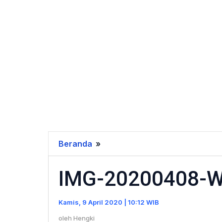
Beranda
»
IMG-
20200408-
IMG-20200408-
WA0096
Kamis, 9 April 2020 | 10:12 WIB
oleh
Hengki