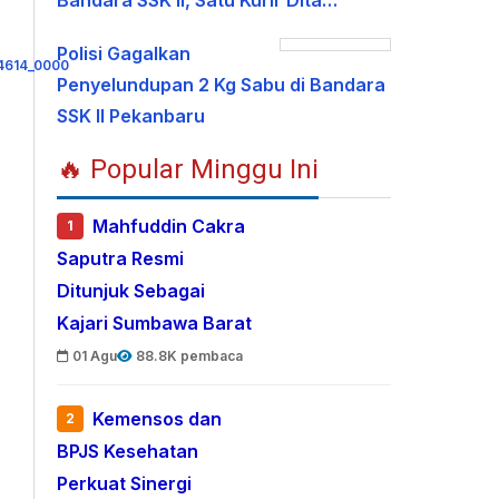
Bandara SSK II, Satu Kurir Dita…
Polisi Gagalkan
Penyelundupan 2 Kg Sabu di Bandara
SSK II Pekanbaru
🔥 Popular Minggu Ini
Mahfuddin Cakra
1
Saputra Resmi
Ditunjuk Sebagai
Kajari Sumbawa Barat
01 Agu
88.8K pembaca
Kemensos dan
2
BPJS Kesehatan
Perkuat Sinergi