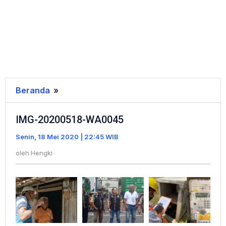
Beranda
»
IMG-
20200518-
IMG-20200518-WA0045
WA0045
Senin, 18 Mei 2020 | 22:45 WIB
oleh
Hengki