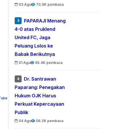
03 Agu
70.9K pembaca
PAPARAJI Menang
3
4-0 atas Pruklend
United FC, Jaga
Peluang Lolos ke
Babak Berikutnya
01 Agu
65.4K pembaca
Dr. Santrawan
4
Paparang: Penegakan
Hukum OJK Harus
Perkuat Kepercayaan
Publik
04 Agu
58.2K pembaca