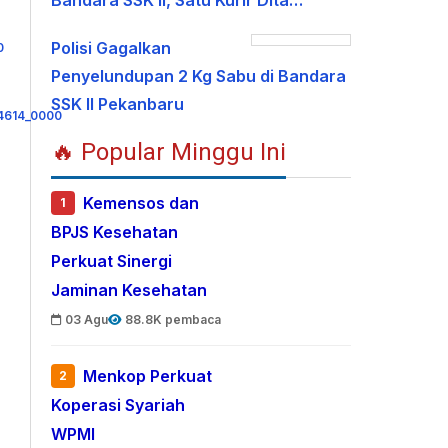
Bandara SSK II, Satu Kurir Dita…
Polisi Gagalkan
Penyelundupan 2 Kg Sabu di Bandara
SSK II Pekanbaru
🔥 Popular Minggu Ini
Kemensos dan
1
BPJS Kesehatan
Perkuat Sinergi
Jaminan Kesehatan
03 Agu
88.8K pembaca
Menkop Perkuat
2
Koperasi Syariah
WPMI