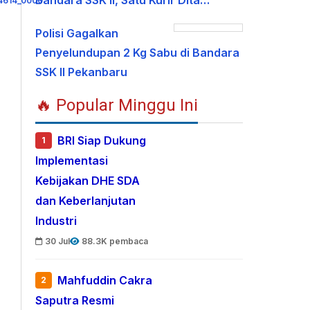
Bandara SSK II, Satu Kurir Dita…
Polisi Gagalkan
Penyelundupan 2 Kg Sabu di Bandara
SSK II Pekanbaru
🔥 Popular Minggu Ini
BRI Siap Dukung
1
Implementasi
Kebijakan DHE SDA
dan Keberlanjutan
Industri
30 Jul
88.3K pembaca
Mahfuddin Cakra
2
Saputra Resmi