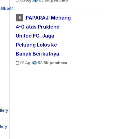
03 Agu
65.6K pembaca
PAPARAJI Menang
5
4-0 atas Pruklend
United FC, Jaga
Peluang Lolos ke
Babak Berikutnya
01 Agu
53.5K pembaca