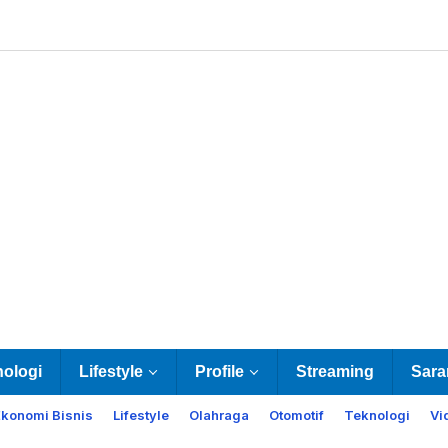
nologi
Lifestyle
Profile
Streaming
Sara
Ekonomi Bisnis
Lifestyle
Olahraga
Otomotif
Teknologi
Vi