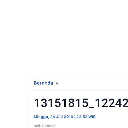
Beranda
»
13151815_122425334832563_
13151815_1224
Minggu, 24 Juli 2016 | 23:52 WIB
oleh
Redaksi