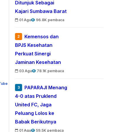
Ditunjuk Sebagai
Kajari Sumbawa Barat
01 Agu
96.8K pembaca
Kemensos dan
2
BPJS Kesehatan
Perkuat Sinergi
Jaminan Kesehatan
03 Agu
78.1K pembaca
PAPARAJI Menang
3
4-0 atas Pruklend
United FC, Jaga
Peluang Lolos ke
Babak Berikutnya
01 Agu
59.5K pembaca