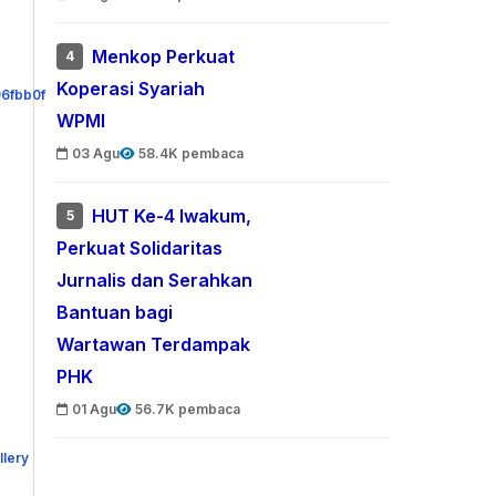
Menkop Perkuat
4
Koperasi Syariah
WPMI
03 Agu
58.4K pembaca
HUT Ke-4 Iwakum,
5
Perkuat Solidaritas
Jurnalis dan Serahkan
Bantuan bagi
Wartawan Terdampak
PHK
01 Agu
56.7K pembaca