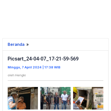
Beranda
»
Picsart_24-
04-
Picsart_24-04-07_17-21-59-569
07_17-
21-
Minggu, 7 April 2024 | 17:38 WIB
59-
oleh
Hengki
569