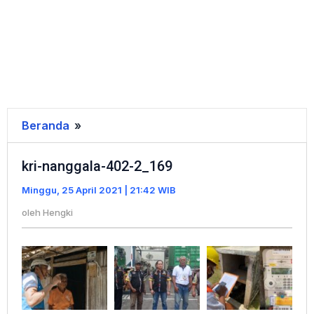
Beranda
»
kri-
nanggala-
kri-nanggala-402-2_169
402-
2_169
Minggu, 25 April 2021 | 21:42 WIB
oleh
Hengki