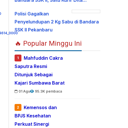
Bandara SSK II, Satu Kurir Dita…
Polisi Gagalkan
Penyelundupan 2 Kg Sabu di Bandara
SSK II Pekanbaru
🔥 Popular Minggu Ini
Mahfuddin Cakra
1
Saputra Resmi
Ditunjuk Sebagai
Kajari Sumbawa Barat
01 Agu
95.3K pembaca
Kemensos dan
2
BPJS Kesehatan
Perkuat Sinergi