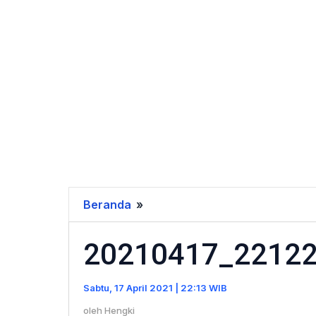
Beranda
»
20210417_221220
20210417_2212
Sabtu, 17 April 2021 | 22:13 WIB
oleh
Hengki