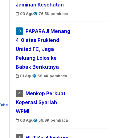
Jaminan Kesehatan
03 Agu
76.5K pembaca
PAPARAJI Menang
3
4-0 atas Pruklend
United FC, Jaga
Peluang Lolos ke
Babak Berikutnya
01 Agu
58.4K pembaca
Menkop Perkuat
4
Koperasi Syariah
WPMI
03 Agu
56.9K pembaca
HUT Ke-4 Iwakum,
5