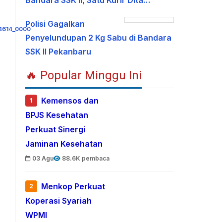
Bandara SSK II, Satu Kurir Dita…
Polisi Gagalkan
Penyelundupan 2 Kg Sabu di Bandara
SSK II Pekanbaru
🔥 Popular Minggu Ini
Kemensos dan
1
BPJS Kesehatan
Perkuat Sinergi
Jaminan Kesehatan
03 Agu
88.6K pembaca
Menkop Perkuat
2
Koperasi Syariah
WPMI