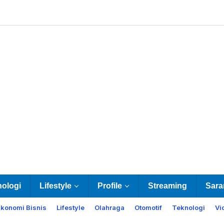
nologi
Lifestyle
Profile
Streaming
Sara
Ekonomi Bisnis
Lifestyle
Olahraga
Otomotif
Teknologi
Vi