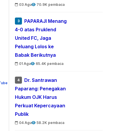
03 Agu
70.9K pembaca
PAPARAJI Menang
3
4-0 atas Pruklend
United FC, Jaga
Peluang Lolos ke
Babak Berikutnya
01 Agu
65.4K pembaca
Dr. Santrawan
4
Paparang: Penegakan
Hukum OJK Harus
Perkuat Kepercayaan
Publik
04 Agu
58.2K pembaca